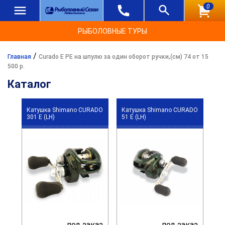
0
РЫБОЛОВНЫЕ ТУРЫ
/
Главная
Curado E PE на шпулю за один оборот ручки,(см) 74 от 15
500 р.
Каталог
Катушка Shimano CURADO
Катушка Shimano CURADO
301 E (LH)
51 E (LH)
под заказ
под заказ