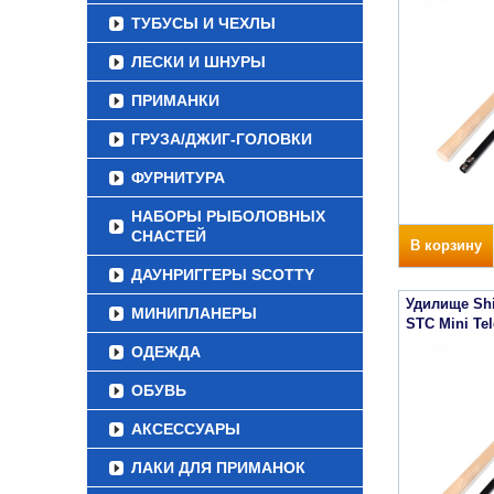
ТУБУСЫ И ЧЕХЛЫ
ЛЕСКИ И ШНУРЫ
ПРИМАНКИ
ГРУЗА/ДЖИГ-ГОЛОВКИ
ФУРНИТУРА
НАБОРЫ РЫБОЛОВНЫХ
СНАСТЕЙ
В корзину
ДАУНРИГГЕРЫ SCOTTY
Удилище Sh
МИНИПЛАНЕРЫ
STC Mini Tel
ОДЕЖДА
ОБУВЬ
АКСЕССУАРЫ
ЛАКИ ДЛЯ ПРИМАНОК