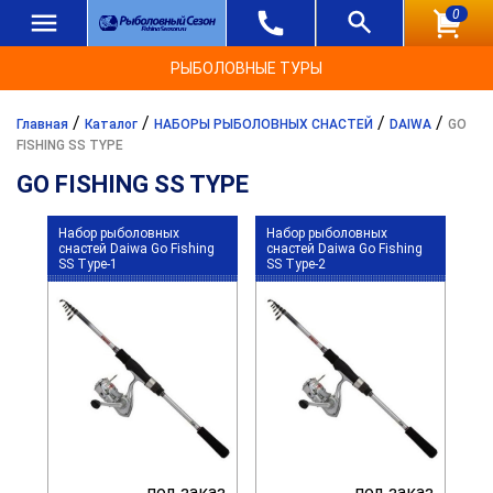
0
РЫБОЛОВНЫЕ ТУРЫ
/
/
/
/
Главная
Каталог
НАБОРЫ РЫБОЛОВНЫХ СНАСТЕЙ
DAIWA
GO
FISHING SS TYPE
GO FISHING SS TYPE
Набор рыболовных
Набор рыболовных
снастей Daiwa Go Fishing
снастей Daiwa Go Fishing
SS Type-1
SS Type-2
под заказ
под заказ