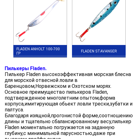
FLADEN ANHOLT 100-700
FLADEN STAVANGER
ГР
Пилькеры Fladen.
Пилькер Fladen высокоэффективная морская блесна
для морской отвесной ловли в
Баренцовом,Норвежском и Охотском морях.
Основное преимущество пилькеров Fladen,
подтвержденное многолетним опытом,форма
корпуса,имитирующая обьект ловли трески,зубатки и
палтуса.
Благодаря изящной,прогонистой форме,соотношению
длины и тщательно сбалансированному весу,пилькер
Fladen моментально погружается на заданную
глубину,с минимальной парусностью,даже при