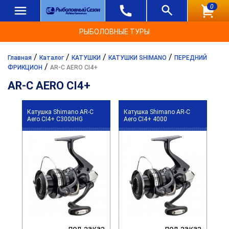
0
РЫБОЛОВНЫЕ ТУРЫ
/
/
/
/
Главная
Каталог
КАТУШКИ
КАТУШКИ SHIMANO
ПЕРЕДНИЙ
/
ФРИКЦИОН
AR-C AERO CI4+
AR-C AERO CI4+
Катушка Shimano AR-C
Катушка Shimano AR-C
Aero CI4+ C3000HG
Aero CI4+ 4000
под заказ
под заказ