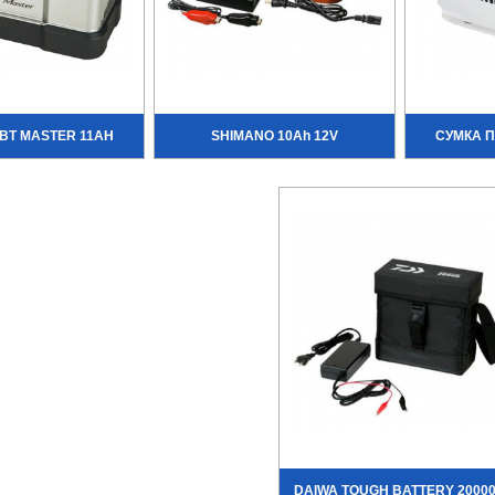
BT MASTER 11AH
SHIMANO 10Ah 12V
СУМКА П
DAIWA TOUGH BATTERY 2000