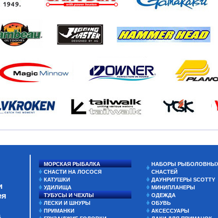
МОРСКАЯ РЫБАЛКА
НАБОРЫ РЫБОЛОВНЫ
СНАСТИ НА ЛОСОСЯ
СНАСТЕЙ
КАТУШКИ
ДАУНРИГГЕРЫ SCOTTY
и
УДИЛИЩА
МИНИПЛАНЕРЫ
ея
ТУБУСЫ И ЧЕХЛЫ
ОДЕЖДА
ЛЕСКИ И ШНУРЫ
ОБУВЬ
ПРИМАНКИ
АКСЕССУАРЫ
а