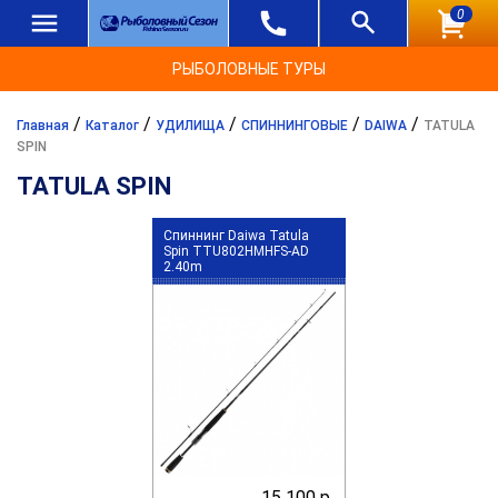
0
РЫБОЛОВНЫЕ ТУРЫ
/
/
/
/
/
Главная
Каталог
УДИЛИЩА
СПИННИНГОВЫЕ
DAIWA
TATULA
SPIN
TATULA SPIN
Спиннинг Daiwa Tatula
Spin TTU802HMHFS-AD
2.40m
15 100 р.