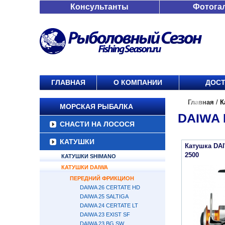
Консультанты
Фотога
ГЛАВНАЯ
О КОМПАНИИ
ДОСТ
Главная
/
К
МОРСКАЯ РЫБАЛКА
DAIWA
СНАСТИ НА ЛОСОСЯ
КАТУШКИ
Катушка DA
2500
КАТУШКИ SHIMANO
КАТУШКИ DAIWA
ПЕРЕДНИЙ ФРИКЦИОН
DAIWA 26 CERTATE HD
DAIWA 25 SALTIGA
DAIWA 24 CERTATE LT
DAIWA 23 EXIST SF
DAIWA 23 BG SW