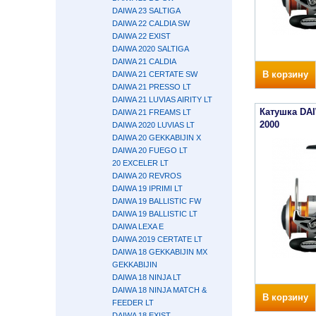
DAIWA 23 SALTIGA
DAIWA 22 CALDIA SW
DAIWA 22 EXIST
DAIWA 2020 SALTIGA
DAIWA 21 CALDIA
В корзину
DAIWA 21 CERTATE SW
DAIWA 21 PRESSO LT
DAIWA 21 LUVIAS AIRITY LT
Катушка DA
DAIWA 21 FREAMS LT
2000
DAIWA 2020 LUVIAS LT
DAIWA 20 GEKKABIJIN X
DAIWA 20 FUEGO LT
20 EXCELER LT
DAIWA 20 REVROS
DAIWA 19 IPRIMI LT
DAIWA 19 BALLISTIC FW
DAIWA 19 BALLISTIC LT
DAIWA LEXA E
DAIWA 2019 CERTATE LT
DAIWA 18 GEKKABIJIN MX
GEKKABIJIN
DAIWA 18 NINJA LT
DAIWA 18 NINJA MATCH &
В корзину
FEEDER LT
DAIWA 18 EXIST