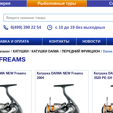
лерея
Рыболовные туры
С
8(499) 398 22 54
с 10 до 19 без выходных
АВКА И ОПЛАТА
КОНТАКТЫ
НОВОСТИ
аталог
/
КАТУШКИ
/
КАТУШКИ DAIWA
/
ПЕРЕДНИЙ ФРИКЦИОН
/
Daiwa
 FREAMS
IWA NEW Freams
Катушка DAIWA NEW Freams
Катушка D
2004
3520 PE-SH