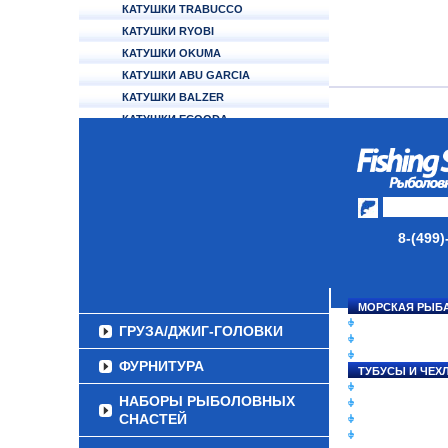
КАТУШКИ TRABUCCO
КАТУШКИ RYOBI
КАТУШКИ OKUMA
КАТУШКИ ABU GARCIA
КАТУШКИ BALZER
КАТУШКИ ECOODA
КАТУШКИ ALCEDO
АККУМУЛЯТОРЫ
УДИЛИЩА
ТУБУСЫ И ЧЕХЛЫ
8-(499)
ЛЕСКИ И ШНУРЫ
ПРИМАНКИ
МОРСКАЯ РЫБ
СНАСТИ НА ЛО
ГРУЗА/ДЖИГ-ГОЛОВКИ
КАТУШКИ
УДИЛИЩА
ФУРНИТУРА
ТУБУСЫ И ЧЕХ
ЛЕСКИ И ШНУР
НАБОРЫ РЫБОЛОВНЫХ
ПРИМАНКИ
СНАСТЕЙ
ГРУЗА/ДЖИГ-Г
ФУРНИТУРА