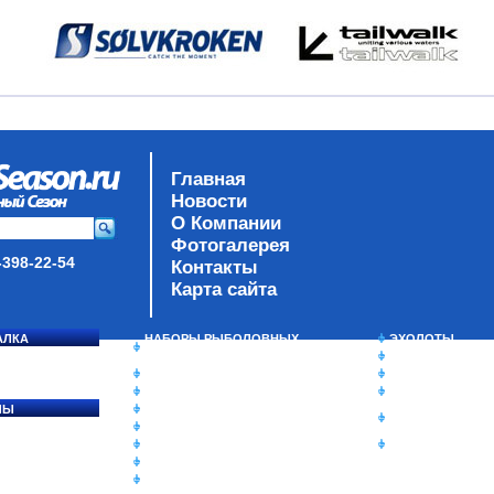
Главная
Новости
О Компании
Фотогалерея
-398-22-54
Контакты
Карта сайта
АЛКА
НАБОРЫ РЫБОЛОВНЫХ
ЭХОЛОТЫ
СОСЯ
СНАСТЕЙ
ЗИМНЯЯ РЫБАЛ
ДАУНРИГГЕРЫ SCOTTY
СУМКИ/РЮКЗАК
МИНИПЛАНЕРЫ
ЯЩИКИ/КОРОБК
ЛЫ
ОДЕЖДА
ИЗОТЕРМИЧЕСК
Ы
ОБУВЬ
КОНТЕЙНЕРЫ
АКСЕССУАРЫ
ОЧКИ
ОЛОВКИ
ЛАКИ ДЛЯ ПРИМАНОК
ПОДВОДНЫЕ КАМЕРЫ