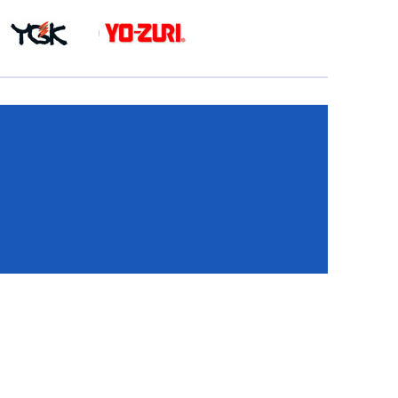
КА
И
И
ИЕ