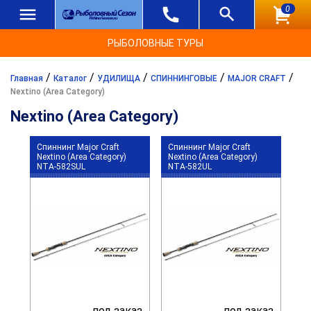
0
РЫБОЛОВНЫЕ ТУРЫ
/
/
/
/
/
Главная
Каталог
УДИЛИЩА
СПИННИНГОВЫЕ
MAJOR CRAFT
Nextino (Area Category)
Nextino (Area Category)
Спиннинг Major Craft
Спиннинг Major Craft
Nextino (Area Category)
Nextino (Area Category)
NTA-582SUL
NTA-582UL
под заказ
под заказ