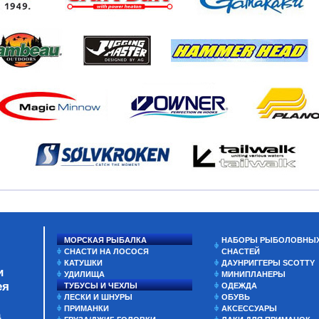
МОРСКАЯ РЫБАЛКА
НАБОРЫ РЫБОЛОВНЫ
СНАСТИ НА ЛОСОСЯ
СНАСТЕЙ
КАТУШКИ
ДАУНРИГГЕРЫ SCOTTY
и
УДИЛИЩА
МИНИПЛАНЕРЫ
ея
ТУБУСЫ И ЧЕХЛЫ
ОДЕЖДА
ЛЕСКИ И ШНУРЫ
ОБУВЬ
ПРИМАНКИ
АКСЕССУАРЫ
а