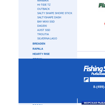
MANBIKA
HI-TIDE TZ
OUTBACK
SALTY SHAPE SHORE STICK
SALTYSHAPE DASH
BAY MIXX SSD
DAGEKI
AJIST SSD
TROUTIA
SILVERNA LAGO
BREADEN
RAPALA
HEARTY RISE
CRONY
GRAPHITELEADER
CRAZY FISH
ABU GARCIA
MAJOR CRAFT
GAMAKATSU
8-(499)
TRAVEL GEAR
OKUMA
APIA
МОРСКАЯ РЫБ