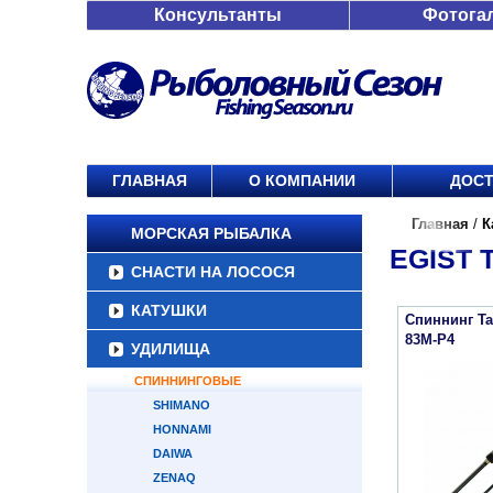
Консультанты
Фотога
ГЛАВНАЯ
О КОМПАНИИ
ДОСТ
Главная
/
К
МОРСКАЯ РЫБАЛКА
EGIST 
СНАСТИ НА ЛОСОСЯ
КАТУШКИ
Спиннинг Tai
83M-P4
УДИЛИЩА
СПИННИНГОВЫЕ
SHIMANO
HONNAMI
DAIWA
ZENAQ