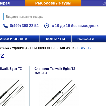
лерея
Рыболовные туры
С
8(499) 398 22 54
с 10 до 19 без выходных
АВКА И ОПЛАТА
КОНТАКТЫ
НОВОСТИ
аталог
/
УДИЛИЩА
/
СПИННИНГОВЫЕ
/
TAILWALK
/
EGIST TZ
TZ
lwalk Egist TZ
Спиннинг Tailwalk Egist TZ
76ML-P4