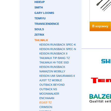
HIDEUP
SMITH
GARY LOOMIS
TENRYU
TRANSCENDENCE
В корзину
SOULS
ZETRIX
TAILWALK
KEISON RUNSBACK SPEC-K
KEISON RUNSBACK SPEC-N
KEISON RUNSBACK II
TAILWALK TIP-BANG TZ
TAILWALK HI-TIDE SSD
KEISON RUNSBACK
NAMAZON MOBILLY
KEISON UMI SAKURAMAS II
AJIST TZ MOBILE
OUTBACK BEYOND
OUTBACK NS
MOONWALKER
ENCHAAAN
EGIST TZ
CRIMSON