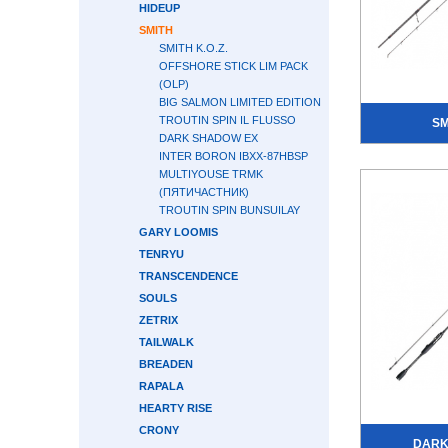
HIDEUP
SMITH
SMITH K.O.Z.
OFFSHORE STICK LIM PACK
(OLP)
BIG SALMON LIMITED EDITION
TROUTIN SPIN IL FLUSSO
SM
DARK SHADOW EX
INTER BORON IBXX-87HBSP
MULTIYOUSE TRMK
(ПЯТИЧАСТНИК)
TROUTIN SPIN BUNSUILAY
GARY LOOMIS
TENRYU
TRANSCENDENCE
SOULS
ZETRIX
TAILWALK
BREADEN
RAPALA
HEARTY RISE
CRONY
DARK