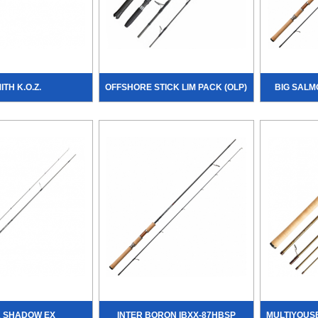
ITH K.O.Z.
OFFSHORE STICK LIM PACK (OLP)
BIG SALMO
 SHADOW EX
INTER BORON IBXX-87HBSP
MULTIYOUSE