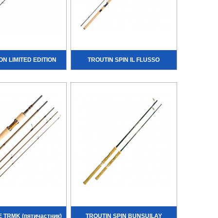
N LIMITED EDITION
TROUTIN SPIN IL FLUSSO
 TRMK (пятичастник)
TROUTIN SPIN BUNSUILAY