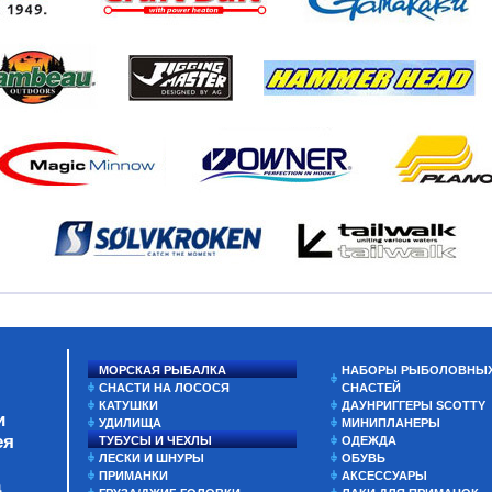
МОРСКАЯ РЫБАЛКА
НАБОРЫ РЫБОЛОВНЫ
СНАСТИ НА ЛОСОСЯ
СНАСТЕЙ
КАТУШКИ
ДАУНРИГГЕРЫ SCOTTY
и
УДИЛИЩА
МИНИПЛАНЕРЫ
ея
ТУБУСЫ И ЧЕХЛЫ
ОДЕЖДА
ЛЕСКИ И ШНУРЫ
ОБУВЬ
ПРИМАНКИ
АКСЕССУАРЫ
а