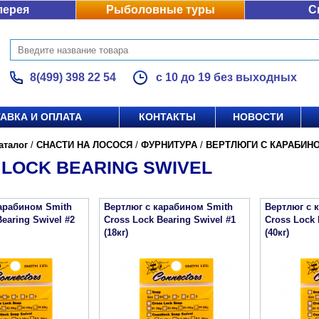
лерея
Рыболовные туры
С
8(499) 398 22 54
с 10 до 19 без выходных
АВКА И ОПЛАТА
КОНТАКТЫ
НОВОСТИ
аталог
/
СНАСТИ НА ЛОСОСЯ
/
ФУРНИТУРА
/
ВЕРТЛЮГИ С КАРАБИН
 LOCK BEARING SWIVEL
арабином Smith
Вертлюг с карабином Smith
Вертлюг с 
earing Swivel #2
Cross Lock Bearing Swivel #1
Cross Lock 
(18кг)
(40кг)