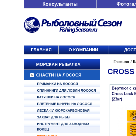
Консультанты
Фотога
ГЛАВНАЯ
О КОМПАНИИ
ДОСТ
Главная
/
К
МОРСКАЯ РЫБАЛКА
CROSS
СНАСТИ НА ЛОСОСЯ
ПРИМАНКИ НА ЛОСОСЯ
Вертлюг с к
СПИННИНГИ ДЛЯ ЛОВЛИ ЛОСОСЯ
Cross Lock B
КАТУШКИ НА ЛОСОСЯ
(23кг)
ПЛЕТЕНЫЕ ШНУРЫ НА ЛОСОСЯ
ЛЕСКА ФЛЮОРОКАРБОНОВАЯ
ЗАХВАТ ДЛЯ РЫБЫ
ИНСТРУМЕНТ ДЛЯ ЗАВОДНЫХ
КОЛЕЦ