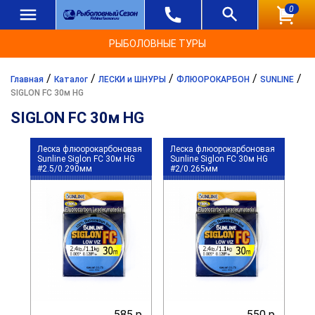
0
РЫБОЛОВНЫЕ ТУРЫ
/
/
/
/
/
Главная
Каталог
ЛЕСКИ и ШНУРЫ
ФЛЮОРОКАРБОН
SUNLINE
SIGLON FC 30м HG
SIGLON FC 30м HG
Леска флюорокарбоновая
Леска флюорокарбоновая
Sunline Siglon FC 30м HG
Sunline Siglon FC 30м HG
#2.5/0.290мм
#2/0.265мм
585 р.
550 р.