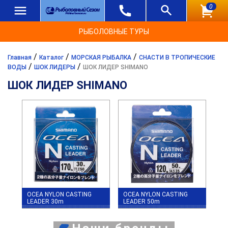
0
РЫБОЛОВНЫЕ ТУРЫ
/
/
/
Главная
Каталог
МОРСКАЯ РЫБАЛКА
СНАСТИ В ТРОПИЧЕСКИЕ
/
/
ВОДЫ
ШОК ЛИДЕРЫ
ШОК ЛИДЕР SHIMANO
ШОК ЛИДЕР SHIMANO
OCEA NYLON CASTING
OCEA NYLON CASTING
LEADER 30m
LEADER 50m