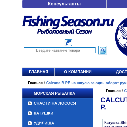
Консультанты
ГЛАВНАЯ
О КОМПАНИИ
ДОСТ
Главная
/
Calcutta B PE на шпулю за один оборот ручки
Главная
/
C
МОРСКАЯ РЫБАЛКА
CALCUT
СНАСТИ НА ЛОСОСЯ
Р.
КАТУШКИ
Катушка Sh
УДИЛИЩА