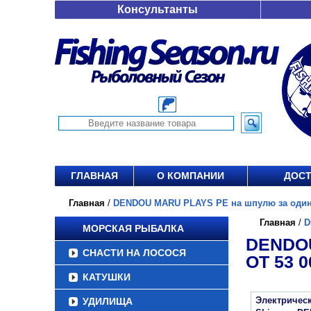
Консультанты
ГЛАВНАЯ
О КОМПАНИИ
ДОСТ
Главная
/
DENDOU MARU PLAYS PE на шпулю за один об
Главная
/
D
МОРСКАЯ РЫБАЛКА
DENDOU
СНАСТИ НА ЛОСОСЯ
ОТ 53 0
КАТУШКИ
Электричес
УДИЛИЩА