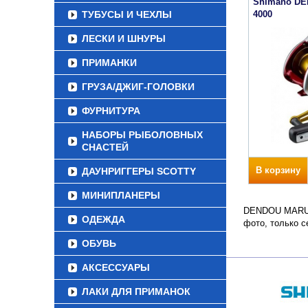
Shimano D
ТУБУСЫ И ЧЕХЛЫ
4000
ЛЕСКИ И ШНУРЫ
ПРИМАНКИ
ГРУЗА/ДЖИГ-ГОЛОВКИ
ФУРНИТУРА
НАБОРЫ РЫБОЛОВНЫХ
СНАСТЕЙ
В корзину
ДАУНРИГГЕРЫ SCOTTY
МИНИПЛАНЕРЫ
DENDOU MARU PL
ОДЕЖДА
фото, только 
ОБУВЬ
АКСЕССУАРЫ
ЛАКИ ДЛЯ ПРИМАНОК