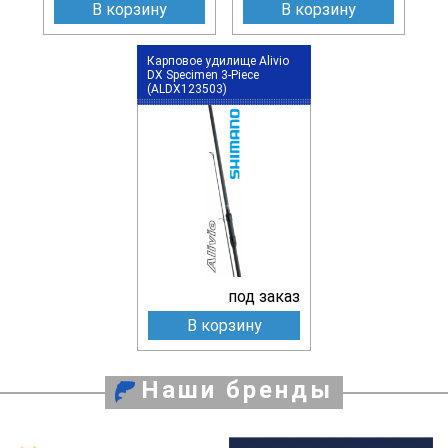
В корзину
В корзину
Карповое удилище Alivio
DX Specimen 3-Piece
(ALDX123503)
под заказ
В корзину
Наши бренды