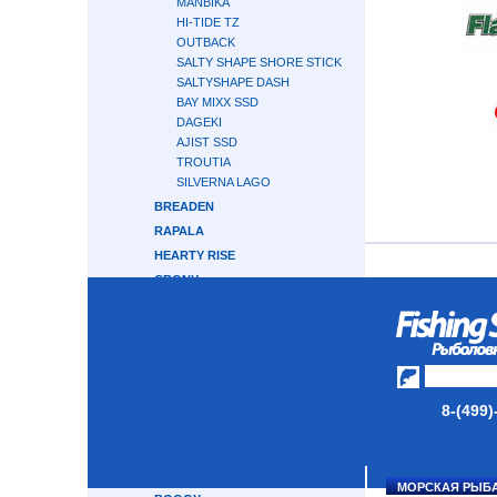
MANBIKA
HI-TIDE TZ
OUTBACK
SALTY SHAPE SHORE STICK
SALTYSHAPE DASH
BAY MIXX SSD
DAGEKI
AJIST SSD
TROUTIA
SILVERNA LAGO
BREADEN
RAPALA
HEARTY RISE
CRONY
GRAPHITELEADER
CRAZY FISH
ABU GARCIA
MAJOR CRAFT
GAMAKATSU
8-(499)
TRAVEL GEAR
OKUMA
APIA
МОРСКАЯ РЫБ