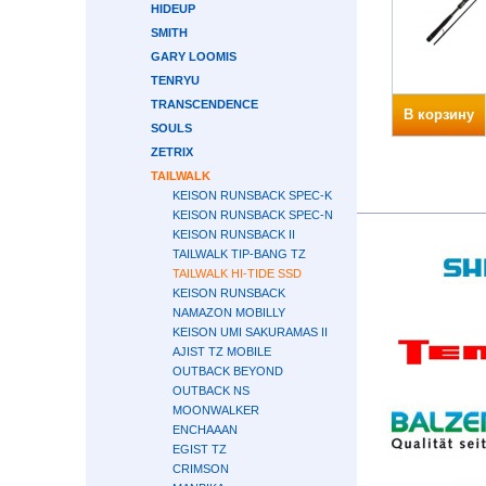
HIDEUP
SMITH
GARY LOOMIS
TENRYU
TRANSCENDENCE
В корзину
SOULS
ZETRIX
TAILWALK
KEISON RUNSBACK SPEC-K
KEISON RUNSBACK SPEC-N
KEISON RUNSBACK II
TAILWALK TIP-BANG TZ
TAILWALK HI-TIDE SSD
KEISON RUNSBACK
NAMAZON MOBILLY
KEISON UMI SAKURAMAS II
AJIST TZ MOBILE
OUTBACK BEYOND
OUTBACK NS
MOONWALKER
ENCHAAAN
EGIST TZ
CRIMSON