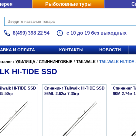
лерея
Рыболовные туры
С
8(499) 398 22 54
с 10 до 19 без выходных
АВКА И ОПЛАТА
КОНТАКТЫ
НОВОСТИ
аталог
/
УДИЛИЩА
/
СПИННИНГОВЫЕ
/
TAILWALK
/
TAILWALK HI-TIDE
LK HI-TIDE SSD
ilwalk HI-TIDE SSD
Спиннинг Tailwalk HI-TIDE SSD
Спиннинг Ta
15-50гр
86ML 2.62м 7-35гр
90M 2.74м 1