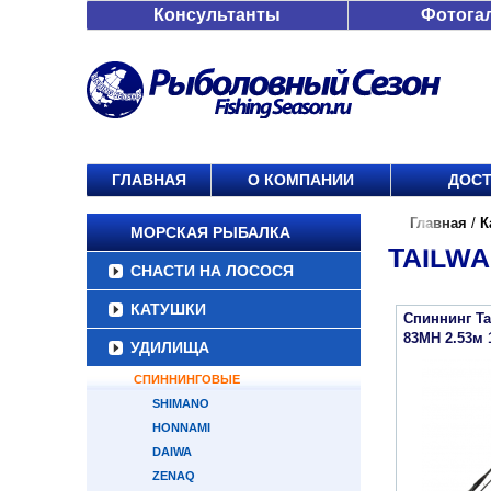
Консультанты
Фотога
ГЛАВНАЯ
О КОМПАНИИ
ДОСТ
Главная
/
К
МОРСКАЯ РЫБАЛКА
TAILWA
СНАСТИ НА ЛОСОСЯ
КАТУШКИ
Спиннинг Ta
83MH 2.53м 
УДИЛИЩА
СПИННИНГОВЫЕ
SHIMANO
HONNAMI
DAIWA
ZENAQ