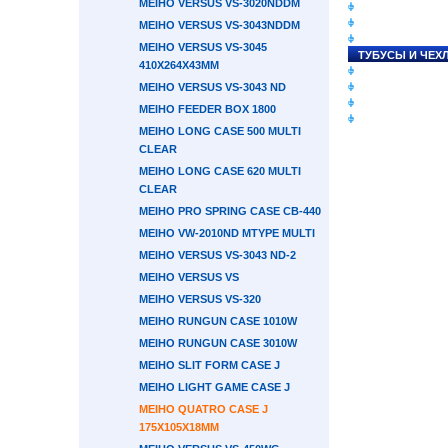
MEIHO VERSUS VS-3020NDDM
СНАСТИ НА ЛО
КАТУШКИ
MEIHO VERSUS VS-3043NDDM
УДИЛИЩА
MEIHO VERSUS VS-3045
ТУБУСЫ И ЧЕХ
410X264X43ММ
ЛЕСКИ И ШНУР
MEIHO VERSUS VS-3043 ND
ПРИМАНКИ
ГРУЗА/ДЖИГ-Г
MEIHO FEEDER BOX 1800
ФУРНИТУРА
MEIHO LONG CASE 500 MULTI
CLEAR
MEIHO LONG CASE 620 MULTI
CLEAR
MEIHO PRO SPRING CASE CB-440
MEIHO VW-2010ND MTYPE MULTI
MEIHO VERSUS VS-3043 ND-2
MEIHO VERSUS VS
MEIHO VERSUS VS-320
MEIHO RUNGUN CASE 1010W
MEIHO RUNGUN CASE 3010W
MEIHO SLIT FORM CASE J
MEIHO LIGHT GAME CASE J
MEIHO QUATRO CASE J
175X105X18ММ