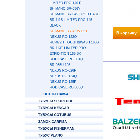
LIMITED PRO 140 R
SHIMANO BR-036Y
SHIMANO BR-045T ROD CASE
BR-111S LIMITED PRO 145
BLACK
SHIMANO BR-421V RED
В корзину
NEXUS RC-122Q
RC-072H TOUGH&WASH 160S
BR-113T LIMITED PRO
EXPIDITION 155 BK
ROD CASE RC-031Q
BR-035U 195
NEXUS RC-026P
NEXUS RC-124Q
NEXUS RC-125R
ROD CASE RC-035Q
ЧЕХЛЫ DAIWA
ТУБУСЫ SPORTUBE
ТУБУСЫ KENGAR
ТУБУСЫ COTUBUS
ЗАМОК CARPISA
ТУБУСЫ FISHERMAN
ТУБУС PLANO