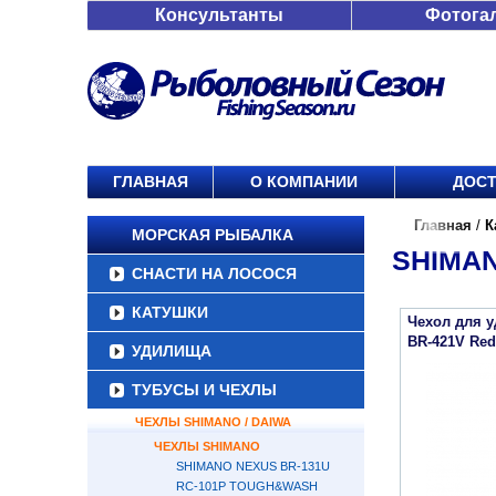
Консультанты
Фотога
ГЛАВНАЯ
О КОМПАНИИ
ДОСТ
Главная
/
К
МОРСКАЯ РЫБАЛКА
SHIMAN
СНАСТИ НА ЛОСОСЯ
КАТУШКИ
Чехол для 
BR-421V Red
УДИЛИЩА
ТУБУСЫ И ЧЕХЛЫ
ЧЕХЛЫ SHIMANO / DAIWA
ЧЕХЛЫ SHIMANO
SHIMANO NEXUS BR-131U
RC-101P TOUGH&WASH