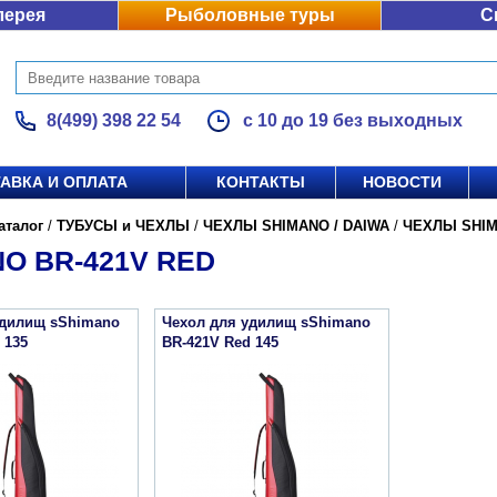
лерея
Рыболовные туры
С
8(499) 398 22 54
с 10 до 19 без выходных
АВКА И ОПЛАТА
КОНТАКТЫ
НОВОСТИ
аталог
/
ТУБУСЫ и ЧЕХЛЫ
/
ЧЕХЛЫ SHIMANO / DAIWA
/
ЧЕХЛЫ SHI
O BR-421V RED
удилищ sShimano
Чехол для удилищ sShimano
 135
BR-421V Red 145