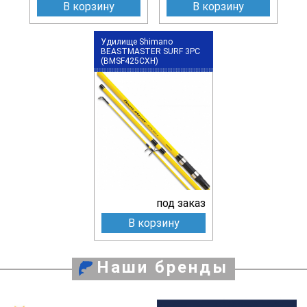
В корзину
В корзину
Удилище Shimano
BEASTMASTER SURF 3PC
(BMSF425CXH)
под заказ
В корзину
Наши бренды